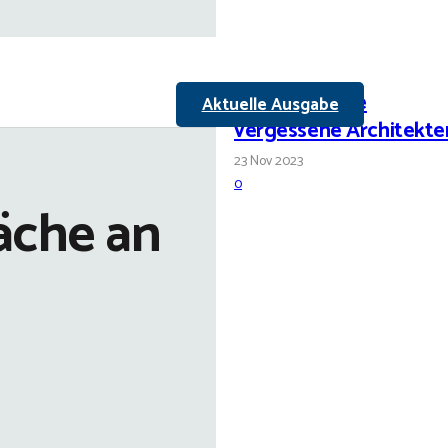
Halles beinahe
Aktuelle Ausgabe
vergessene Architekte
23 Nov 2023
0
äche an