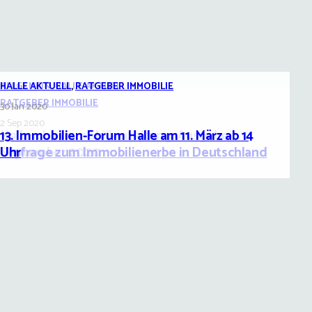
ALLGEMEIN
HALLE AKTUELL
,
HALLE AKTUELL
,
RATGEBER IMMOBILIE
RATGEBER IMMOBILIE
3 Sep 2020
30 Jan 2020
2 Sep 2020
Hallesche Immobilienzeitung, Ausgabe
13. Immobilien-Forum Halle am 11. März ab 14
September 2020
Umfrage zum Immobilienerbe in Deutschland
Uhr