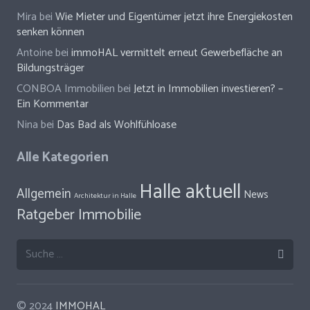
Mira
bei
Wie Mieter und Eigentümer jetzt ihre Energiekosten
senken können
Antoine
bei
immoHAL vermittelt erneut Gewerbefläche an
Bildungsträger
CONBOA Immobilien
bei
Jetzt in Immobilien investieren? –
Ein Kommentar
Nina
bei
Das Bad als Wohlfühloase
Alle Kategorien
Halle aktuell
Allgemein
News
Architektur in Halle
Ratgeber Immobilie
Suche
nach:
© 2024
IMMOHAL