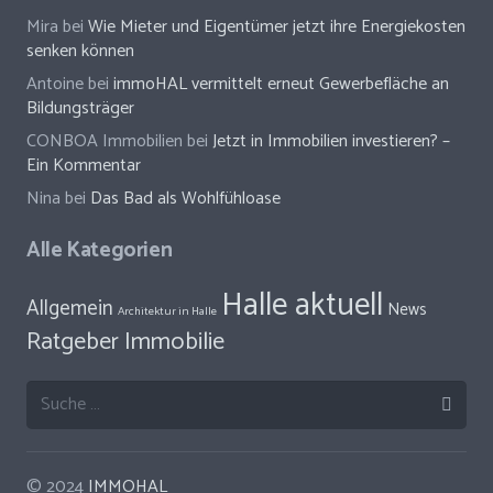
Mira
bei
Wie Mieter und Eigentümer jetzt ihre Energiekosten
senken können
Antoine
bei
immoHAL vermittelt erneut Gewerbefläche an
Bildungsträger
CONBOA Immobilien
bei
Jetzt in Immobilien investieren? –
Ein Kommentar
Nina
bei
Das Bad als Wohlfühloase
Alle Kategorien
Halle aktuell
Allgemein
News
Architektur in Halle
Ratgeber Immobilie
Suche
nach:
© 2024
IMMOHAL